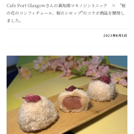
Cafe Port Glasgowさんの高知産マキノジントニック × "桜
の花のコンフィチュール、桜のシロップ"のコラボ商品を開発し
ました。
東
コメントを受け付けていません
2023年8月5日
京
都
豊
島
区
巣
鴨
CAFE
PORT
GLASGOW
桜
ジ
ン
ト
ニ
ッ
ク
は