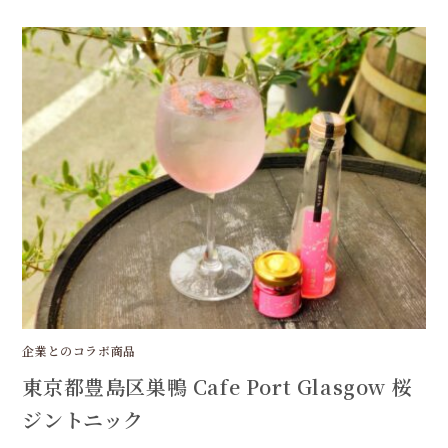
知
市
あ
ん
こ
ス
イ
ー
ツ
か
し
こ
桜
の
花
の
塩
漬
け
を
使
用
し
た
お
は
ぎ
企業とのコラボ商品
は
東京都豊島区巣鴨 Cafe Port Glasgow 桜
ジントニック