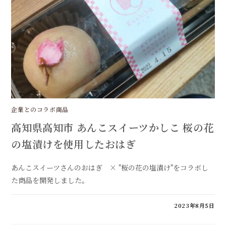
ろ”
桜
餅
コ
ラ
ボ
は
企業とのコラボ商品
高知県高知市 あんこスイーツかしこ 桜の花
の塩漬けを使用したおはぎ
あんこスイーツさんのおはぎ × "桜の花の塩漬け"をコラボし
た商品を開発しました。
高
コメントを受け付けていません
2023年8月5日
知
県
高