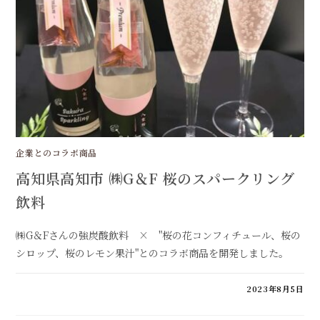
福
は
企業とのコラボ商品
高知県高知市 ㈱G＆F 桜のスパークリング
飲料
㈱G＆Fさんの強炭酸飲料 × "桜の花コンフィチュール、桜の
シロップ、桜のレモン果汁"とのコラボ商品を開発しました。
高
コメントを受け付けていません
2023年8月5日
知
県
高