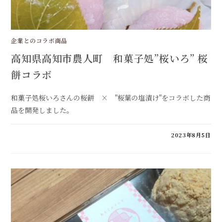
企業とのコラボ商品
高知県高知市農人町 和菓子処”桜いろ” 桜
餅コラボ
和菓子処桜いろさんの桜餅 × "桜葉の塩漬け"をコラボした商
品を開発しました。
高
コメントを受け付けていません
2023年8月5日
知
県
高
知
市
農
人
町
和
菓
子
処”桜
い