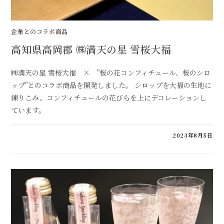
企業とのコラボ商品
高知県高岡郡 ㈱満天の星 雪桜大福
㈱満天の星 雪桜大福 × "桜の花コンフィチュール、桜のシロ
ップ"とのコラボ商品を開発しました。 シロップを大福の生地に
練りこみ、コンフィチュールの花びらを上にデコレーションし
ています。
高
コメントを受け付けていません
2023年8月5日
知
県
高
岡
郡
㈱
満
天
の
星
雪
桜
大