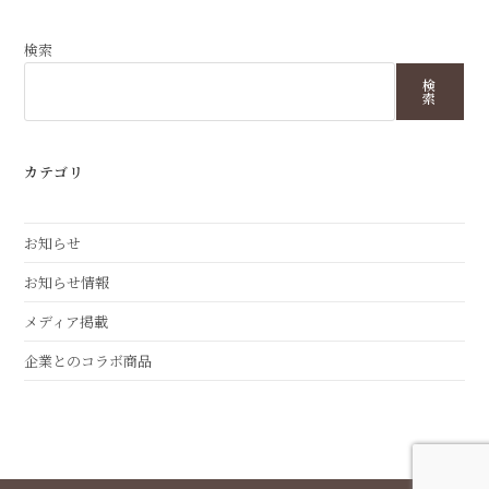
知
市
㈱
検索
G
＆
F
検
桜
索
の
ス
パ
ー
ク
カテゴリ
リ
ン
グ
飲
料
お知らせ
は
お知らせ情報
メディア掲載
企業とのコラボ商品