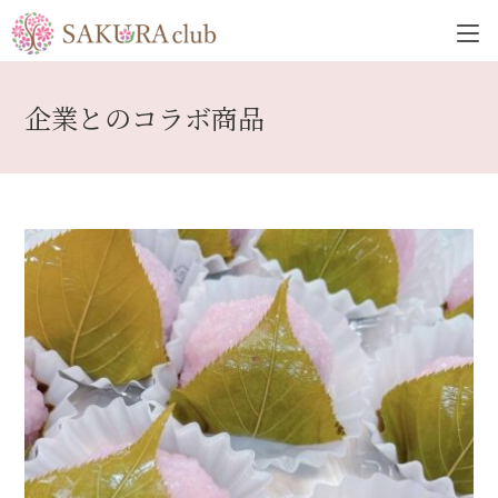
コ
ン
テ
ン
企業とのコラボ商品
ツ
へ
ス
キ
ッ
プ