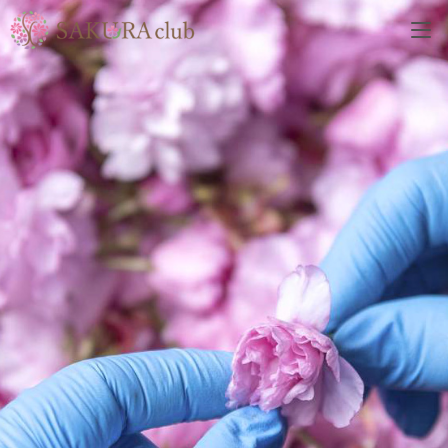
コ
ン
テ
ン
ツ
へ
ス
キ
ッ
プ